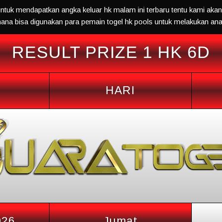
tuk mendapatkan angka keluar hk malam ini terbaru tentu kami ak
ana bisa digunakan para pemain togel hk pools untuk melakukan anali
RESULT PRIZE 1 HK 6D
HARI
026
Jumat