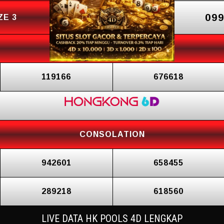
09
ZE 3
STARTER
119166
676618
CONSOLATION
942601
658455
289218
618560
LIVE DATA HK POOLS 4D LENGKAP