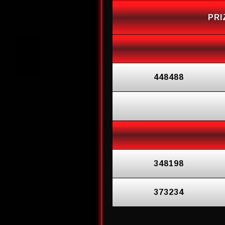
PRI
448488
348198
373234