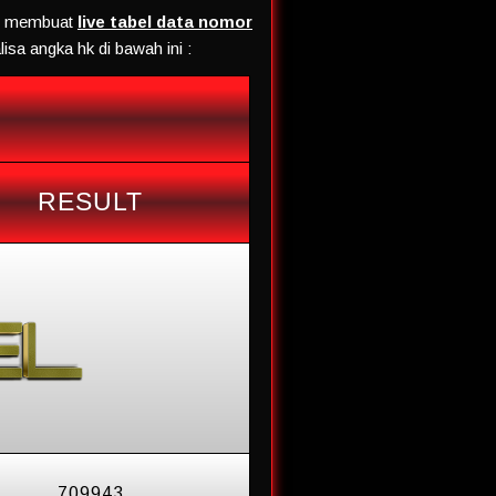
an membuat
live tabel data nomor
sa angka hk di bawah ini :
RESULT
709943