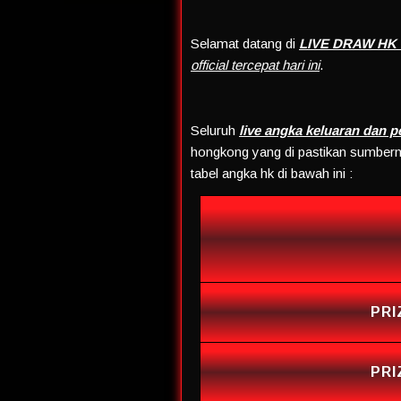
Selamat datang di
LIVE DRAW HK
official tercepat hari ini
.
Seluruh
live angka keluaran dan p
hongkong yang di pastikan sumbern
tabel angka hk di bawah ini :
PRI
PRI