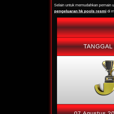
Selain untuk memudahkan pemain un
pengeluaran hk pools resmi
di m
TANGGAL
07 Agustus 2