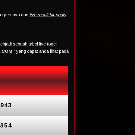
terpercaya dari
live result hk pools
jadi sebuah tabel live togel
.COM
” yang dapat anda lihat pada
9943
4354