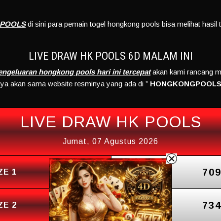
 POOLS
di sini para pemain togel hongkong pools bisa melihat hasil 
LIVE DRAW HK POOLS 6D MALAM INI
engeluaran hongkong pools hari ini tercepat
akan kami rancang men
ya akan sama website resminya yang ada di ”
HONGKONGPOOLS
LIVE DRAW HK POOLS
Jumat, 07 Agustus 2026
70
ZE 1
73
ZE 2