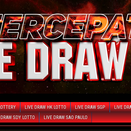
LOTTERY
LIVE DRAW HK LOTTO
LIVE DRAW SGP
LIVE DR
 DRAW SDY LOTTO
LIVE DRAW SAO PAULO