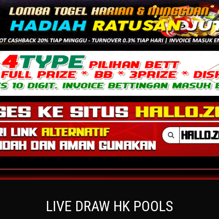
LIVE DRAW HK POOLS