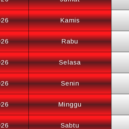
026
Kamis
026
Rabu
026
Selasa
026
Senin
026
Minggu
026
Sabtu