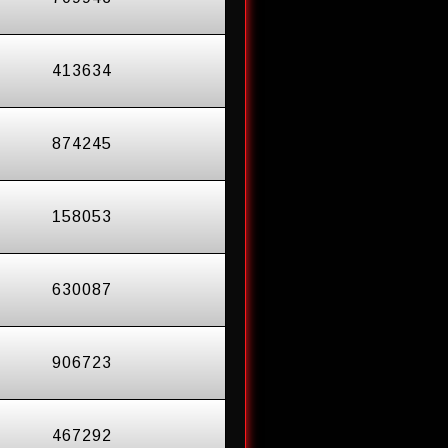
413634
874245
158053
630087
906723
467292